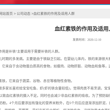
网站首页
>
公司动态
>
血红素铁的作用及适用人群
血红素铁的作用及适用
发表时间：2020-12-10
作用是补铁!主要适用于需要补铁的人群。
时期的多发病。主要是由于铁缺乏引起。在婴幼儿体内，铁的来源很大
，它来自于含动物蛋白质高的食物，如瘦肉、动物肝脏、动物血和鱼等，
铁，它来自于蔬菜、谷物、赤豆等植物性食物。
多家长喜欢给宝宝吃鱼、虾(虾的铁含量较低)，觉得肉类不易烹调，宝宝
以致血红素铁的摄入不足。同时也会减少非血红素铁的吸收。为了预防缺铁
奶粉。4个月后要添加有强化的营养米粉外，在6个月后应逐渐添加肝泥