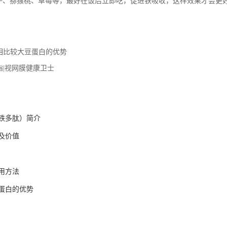
子、猕猴桃、草莓等，最好在饭后立即吃，促进铁吸收，这样效果才会更
相比较大豆蛋白的优势
酯|视网膜健康卫士
铁多肽）简介
及价值
用方法
蛋白的优势