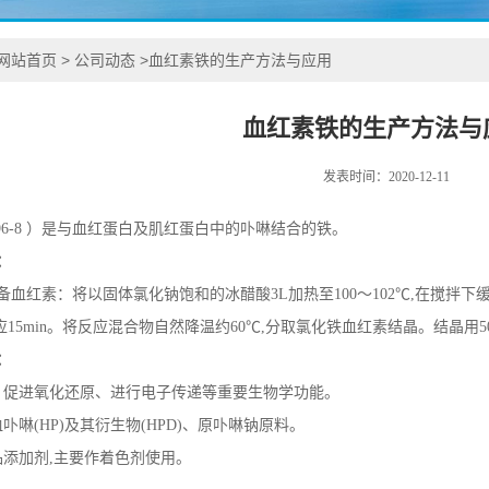
网站首页
>
公司动态
>
血红素铁的生产方法与应用
血红素铁的生产方法与
发表时间：2020-12-11
5-96-8 ）是与血红蛋白及肌红蛋白中的卟啉结合的铁。
：
血红素：将以固体氯化钠饱和的冰醋酸3L加热至100～102℃,在搅拌下缓
反应15min。将反应混合物自然降温约60℃,分取氯化铁血红素结晶。结晶
：
、促进氧化还原、进行电子传递等重要生物学功能。
卟啉(HP)及其衍生物(HPD)、原卟啉钠原料。
品添加剂,主要作着色剂使用。