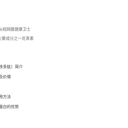
酯|视网膜健康卫士
主要成分之一花青素
铁多肽）简介
及价值
用方法
蛋白的优势