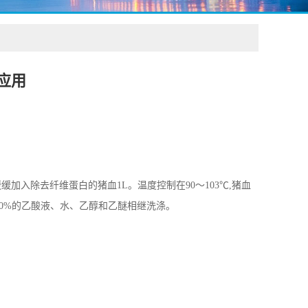
应用
缓加入除去纤维蛋白的猪血1L。温度控制在90～103℃,猪血
用50%的乙酸液、水、乙醇和乙醚相继洗涤。