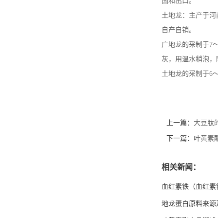
国和出口。
土地龙：主产于河
自产自销。
广地龙的采制于7
灰，用温水稍泡，
土地龙的采制于6
上一篇：
大豆肽
下一篇：
叶黄素
相关新闻：
血红素铁（血红素
地龙蛋白原料来源