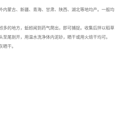
外内蒙古、新疆、青海、甘肃、陕西、湖北等地均产。一般均
蚯蚓多的地方，蚯蚓闻到药气爬出，即可捕捉。收集后拌以稻草
头至尾剖开，用温水洗净体内泥砂，晒干或用火焙干均可。
灰晒干。