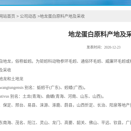
网站首页
>
公司动态
>
地龙蛋白原料产地及采收
地龙蛋白原料产地及
发表时间：2020-12-23
自地龙，俗称蚯蚓。为钜蚓科动物参环毛蚓、通俗环毛蚓、威廉环毛蚓或
及采收
地龙和土地龙
 kwangtungensis 别名：蚯蚓干(广东)、蚓蝼(广西)。
s nativus 别名：土龙(青海)、曲蟮(青海、河南、山东、山西)。
、保定、邢台、易县、涞源、涿鹿、蔚县，山西忻定、长治、阳泉等地产
东南海、茂名、阳江、灵山、龙门、高要、韶关、佛山、平远、钦县，广