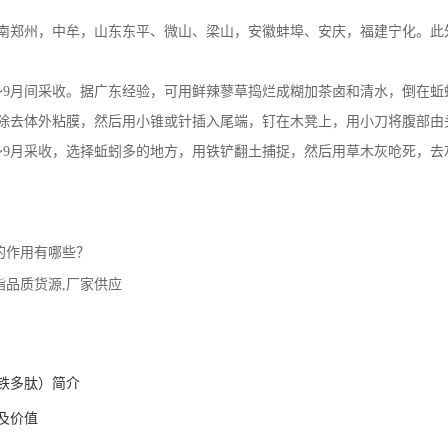
南郑州，中牟，山东东平、微山、梁山，安徽蚌埠、安庆，福建宁化。此
～9月间采收。据广东经验，可用鲜辣蓼草捣烂成糊加茶卤和清水，倒在
除去体外粘膜，然后用小锥或针插入尾端，钉在木凳上，用小刀将腹部由
～9月采收，选择蚯蚓多的地方，用铁铲翻土捕捉，然后用草木灰呛死，去
的作用有哪些？
酯品质货源,厂家供应
铁多肽）简介
及价值