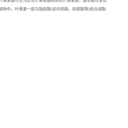
叶黄素酯可分为反式叶黄素酯和顺式叶黄素酯，基本都以全反
物中，叶黄素一般与脂肪酸(如月桂酸、棕桐酸等)结合成酯