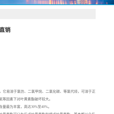
直销
末，它易溶于氯仿、二氯甲烷、二氯化碳、等氯代烃，可溶于正
氧等因素下对叶黄素酯破坏较大。
量最为丰富，高达30%至40%。