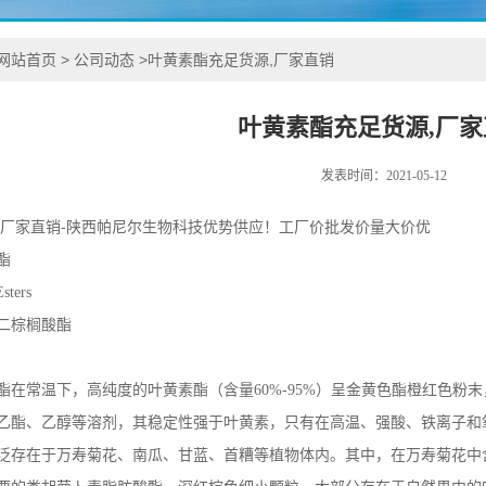
网站首页
>
公司动态
>
叶黄素酯充足货源,厂家直销
叶黄素酯充足货源,厂家
发表时间：2021-05-12
,厂家直销-陕西帕尼尔生物科技优势供应！工厂价批发价量大价优
酯
ters
二棕榈酸酯
酯在常温下，高纯度的叶黄素酯（含量60%-95%）呈金黄色酯橙红色粉
乙酯、乙醇等溶剂，其稳定性强于叶黄素，只有在高温、强酸、铁离子和
泛存在于万寿菊花、南瓜、甘蓝、首糟等植物体内。其中，在万寿菊花中含