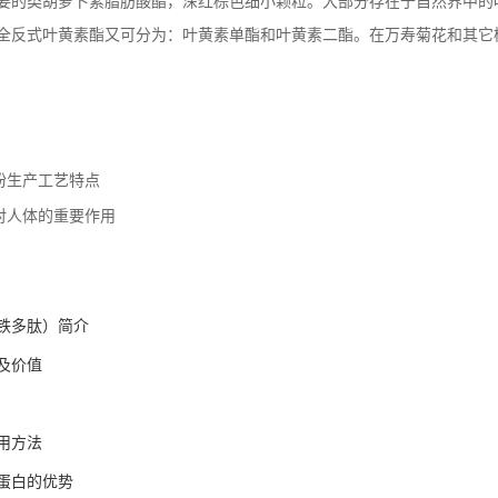
要的类胡萝卜素脂肪酸酯，深红棕色细小颗粒。大部分存在于自然界中的
全反式叶黄素酯又可分为：叶黄素单酯和叶黄素二酯。在万寿菊花和其它植
粉生产工艺特点
对人体的重要作用
铁多肽）简介
及价值
用方法
蛋白的优势