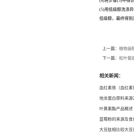
(4)将步骤(3)
(5)用低级醇洗
低级醇，最终得到
上一篇：
植物甾
下一篇：
松叶菊
相关新闻：
血红素铁（血红素
地龙蛋白原料来源
叶黄素酯产品概述
蓝莓粉的来源及食
大豆肽相比较大豆