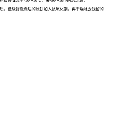
后缓慢降温至-10～10℃，保持6～18小时后过滤；
杂质，低级醇洗涤后的滤饼加入抗氧化剂，再干燥除去残留的