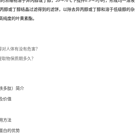
中得到的浓缩物溶于异丙醇或丁醇，20～70℃下搅拌0.5～5小时，形成均一溶液
涤异丙醇或丁醇结晶过滤得到的滤饼，以除去异丙醇或丁醇和溶于低级醇的
高纯度的叶黄素酯。
醇对人体有没有危害？
提取物保质期多久？
铁多肽）简介
及价值
用方法
蛋白的优势