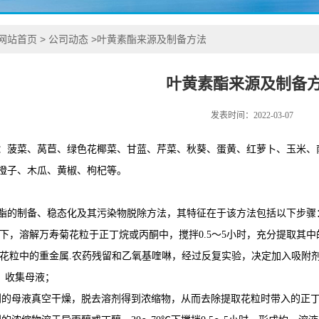
网站首页
>
公司动态
>
叶黄素酯来源及制备方法
叶黄素酯来源及制备
发表时间：2022-03-07
：菠菜、莴苣、绿色花椰菜、甘蓝、芹菜、秋葵、蛋黄、红萝卜、玉米、
橙子、木瓜、黄椒、枸杞等。
酯的制备、稳态化及其污染物脱除方法，其特征在于该方法包括以下步骤
℃条件下，溶解万寿菊花粒于正丁烷或丙酮中，搅拌0.5～5小时，充分提取
菊花粒中的重金属.农药残留和乙氧基喹啉，经过反复实验，决定加入吸附剂，
滤，收集母液；
)中得到的母液真空干燥，脱去溶剂得到浓缩物，从而去除提取花粒时带入的正