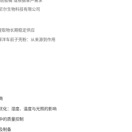
g/纸板桶 或根据客户需求
尼尔生物科技有限公司
提取物长期稳定供应
解洋车前子壳粉：从来源到作用
商
优化：湿度、温度与光照的影响
中的质量控制
及制备