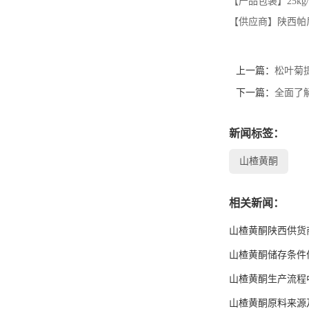
【产品包装】25k
【供应商】陕西帕
上一篇：
松叶菊
下一篇：
全面了
新闻标签：
山楂黄酮
相关新闻：
山楂黄酮陕西供货
山楂黄酮储存条件
山楂黄酮生产流程
山楂黄酮原料来源