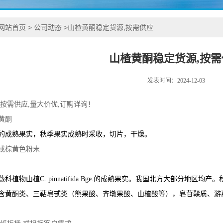
网站首页
>
公司动态
>
山楂黄酮稳定货源,按需供应
山楂黄酮稳定货源,按需
发表时间：2024-12-03
按需供应,量大价优,订购详询！
黄酮
的成熟果实，秋季果实成熟时采收，切片，干燥。
或棕黄色粉末
科植物山楂C. pinnatifida Bge.的成熟果实。我国北方大部分地区
含黄酮类、三萜皂甙类（熊果酸、齐墩果酸、山楂酸等），皂苷鞣质、游