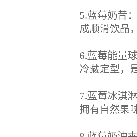
5.
蓝莓奶昔
成顺滑饮品
6.
蓝莓能量
冷藏定型，
7.
蓝莓冰淇
拥有自然果
8.
蓝莓奶油