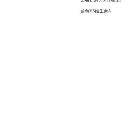
蓝莓粉的优势在哪里？
蓝莓VS维生素A