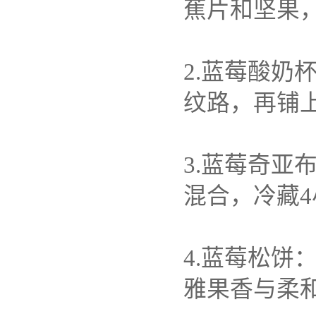
蕉片和坚果
2.
蓝莓酸奶
纹路，再铺
3.
蓝莓奇亚
混合，冷藏
4
4.
蓝莓松饼
雅果香与柔