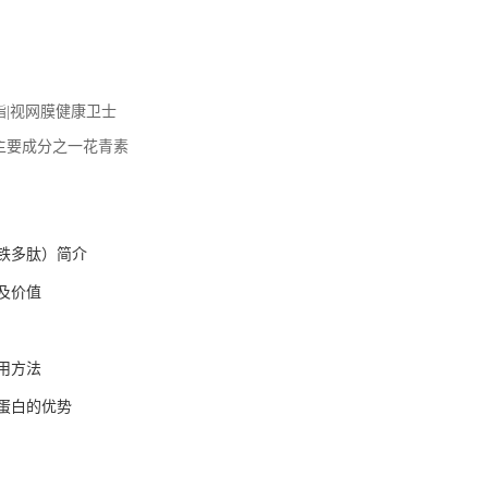
酯|视网膜健康卫士
主要成分之一花青素
铁多肽）简介
及价值
用方法
蛋白的优势