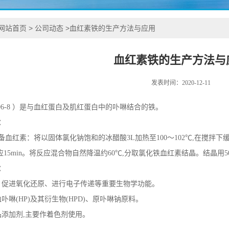
网站首页
>
公司动态
>
血红素铁的生产方法与应用
血红素铁的生产方法与
发表时间：2020-12-11
5-96-8 ）是与血红蛋白及肌红蛋白中的卟啉结合的铁。
：
血红素：将以固体氯化钠饱和的冰醋酸3L加热至100～102℃,在搅拌下缓
反应15min。将反应混合物自然降温约60℃,分取氯化铁血红素结晶。结晶
：
、促进氧化还原、进行电子传递等重要生物学功能。
卟啉(HP)及其衍生物(HPD)、原卟啉钠原料。
品添加剂,主要作着色剂使用。