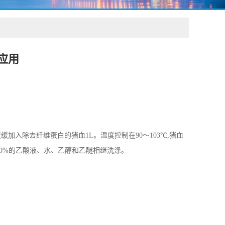
应用
缓加入除去纤维蛋白的猪血1L。温度控制在90～103℃,猪血
用50%的乙酸液、水、乙醇和乙醚相继洗涤。