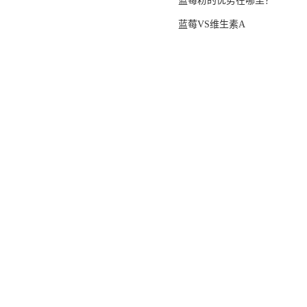
蓝莓粉的优势在哪里？
蓝莓VS维生素A