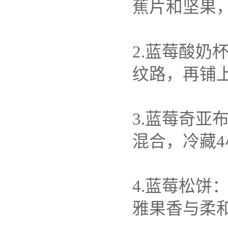
蕉片和坚果
2.
蓝莓酸奶
纹路，再铺
3.
蓝莓奇亚
混合，冷藏
4
4.
蓝莓松饼
雅果香与柔