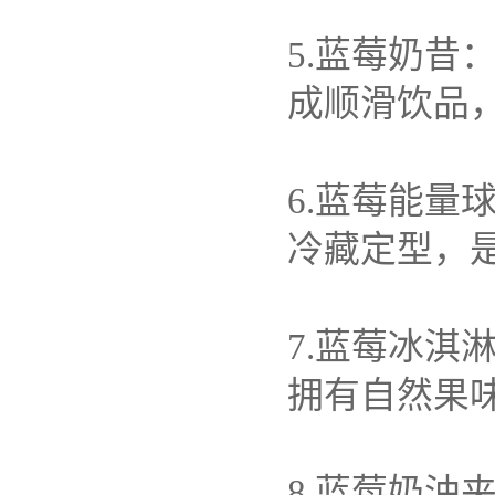
5.
蓝莓奶昔
成顺滑饮品
6.
蓝莓能量
冷藏定型，
7.
蓝莓冰淇
拥有自然果
8.
蓝莓奶油