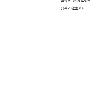
蓝莓粉的优势在哪里？
蓝莓VS维生素A