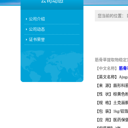
公司动态
您当前的位置：
公司介绍
公司动态
证书荣誉
筋骨草提取物稳定
【中文名称】
筋骨
【英文名称】Ajuga cil
【来 源】唇形科筋骨
【性 状】棕黄色
【规 格】土克甾酮2
【包 装】1kg/铝箔
【应 用】医药保