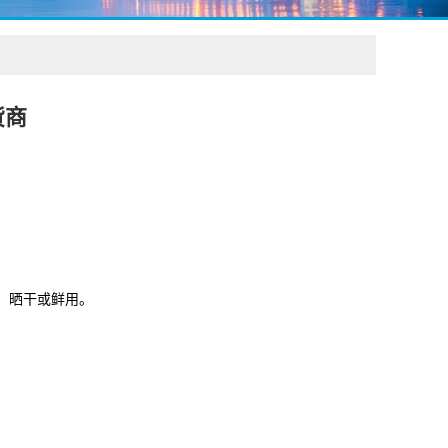
货商
采集，晒干或鲜用。