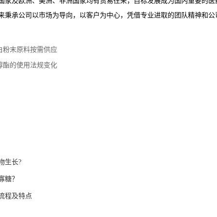
国家及欧洲、美洲、非洲国家均有贸易往来，目标发展成为国内重要的医
来秉承公司以市场为导向，以客户为中心，凭借专业进取的团队精神和公
白粉末原料按需供应
醇酯的使用法规变化
物生长?
寡糖？
流程及特点